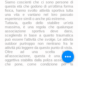
Siamo coscienti che ci sono persone di
questa età che godono di un'ottima forma
fisica, hanno svolto attività sportiva tutta
una vita e vantano nel loro passato
esperienze simili o anche più estreme.
Tuttavia, quello dello stabilire un'età
massima, è una regola che qualunque
associazione sportiva deve darsi,
scegliendo in base a quanto traumatica
può essere l'attività che svolge. Le attività
outdoor purtroppo non rientrano fra le
attività più leggere da questo punto di vista.
Oltre ad una scelta interna
all'associazione, questa è una regola
oggettiva stabilita dalla poliza assicurativa
che pone, come condizione per la
copertura, proprio un'età inferiore ai
65 anni.
... mi è stato sconsigliato
di fare queste attività dal
mio medico
Noi di LIFE Outdoors chiediamo, prima di
ogni uscita, di sottoscrivere una