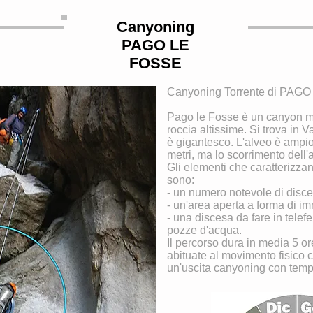
Canyoning
PAGO LE
FOSSE
Canyoning Torrente di PAG
Pago le Fosse è un canyon ma
roccia altissime. Si trova in V
è gigantesco. L'alveo è ampio
metri, ma lo scorrimento dell
Gli elementi che caratterizza
sono:
- un numero notevole di disce
- un'area aperta a forma di 
- una discesa da fare in telef
pozze d'acqua.
Il percorso dura in media 5 or
abituate al movimento fisico 
un'uscita canyoning con tempi