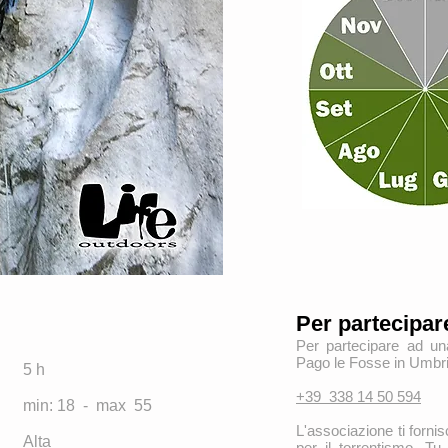
Per partecipare
Per partecipare ad una
Pago le Fosse in Umbri
5 h
+39 338 14 50 594
min: 18 - max 55
L'associazione ti fornis
Alta
per il torrentismo. Tu