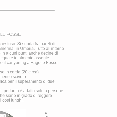
O LE FOSSE
estoso. Si snoda fra pareti di
alnerina, in Umbria. Tutto all'interno
 in alcuni punti anche decine di
'acqua è totalmente assente.
no il canyoning a Pago le Fosse
se in corda (20 circa)
immenso scivolo
erica per il superamento di due
e. pertanto è adatto solo a persone
che siano in grado di reggere
 così lunghi.