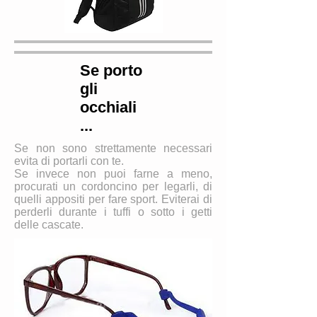
Se porto
gli
occhiali
...
Se non sono strettamente necessari
evita di portarli con te.
Se invece non puoi farne a meno,
procurati un cordoncino per legarli, di
quelli appositi per fare sport. Eviterai di
perderli durante i tuffi o sotto i getti
delle cascate.