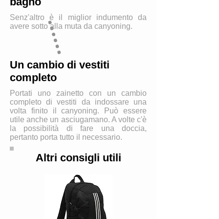
bagno
Senz'altro è il miglior indumento da
avere sotto alla muta da canyoning.
Un cambio di vestiti
completo
Portati uno zainetto con un cambio
completo di vestiti da indossare una
volta finito il canyoning. Può essere
utile anche un asciugamano. A volte c'è
la possibilità di fare una doccia,
pertanto porta tutto il necessario.
Altri consigli utili