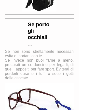
Se porto
gli
occhiali
...
Se non sono strettamente necessari
evita di portarli con te.
Se invece non puoi farne a meno,
procurati un cordoncino per legarli, di
quelli appositi per fare sport. Eviterai di
perderli durante i tuffi o sotto i getti
delle cascate.