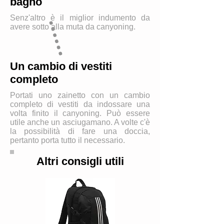
bagno
Senz'altro è il miglior indumento da
avere sotto alla muta da canyoning.
Un cambio di vestiti
completo
Portati uno zainetto con un cambio
completo di vestiti da indossare una
volta finito il canyoning. Può essere
utile anche un asciugamano. A volte c'è
la possibilità di fare una doccia,
pertanto porta tutto il necessario.
Altri consigli utili