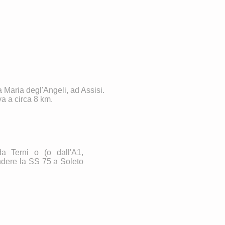
a Maria degl'Angeli, ad Assisi.
va a circa 8 km.
a Terni o (o dall'A1,
dere la SS 75 a Soleto