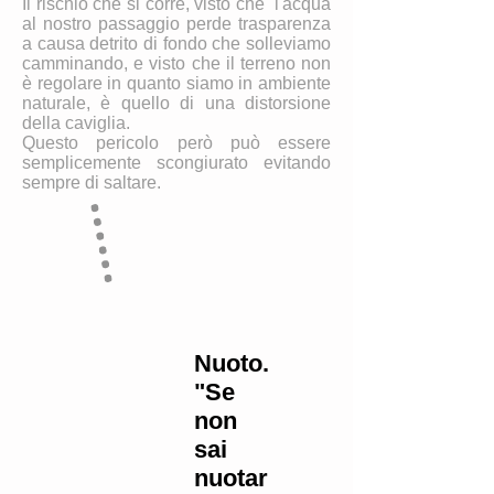
Il rischio che si corre, visto che l'acqua
al nostro passaggio perde trasparenza
a causa detrito di fondo che solleviamo
camminando, e visto che il terreno non
è regolare in quanto siamo in ambiente
naturale, è quello di una distorsione
della caviglia.
Questo pericolo però può essere
semplicemente scongiurato evitando
sempre di saltare.
Nuoto.
"Se
non
sai
nuotar