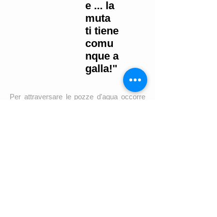
e ... la
muta
ti tiene
comu
nque a
galla!"
Per attraversare le pozze d'aqua occorre
nuotare.
Non servono particolari doti da nuotatore.
Le pozze sono lunghe pochi metri e si
attraversano con poche bracciate.
La muta in neoprene mantiene il corpo a
galla anche senza nuotare (è noto infatti
che i sub, per andare a fondo quando
indossano la muta hanno bisogna di una
cintura carica di pesi di piombo). Pertanto
anche chi non sa nuotare non corre alcun
rischio.