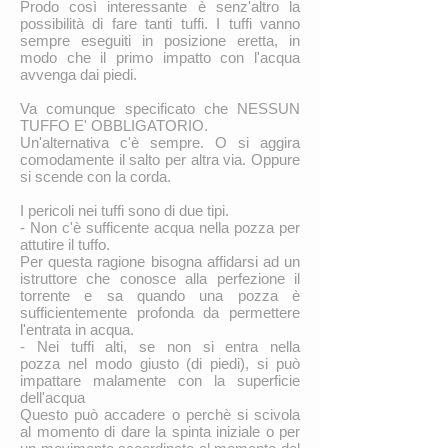
Prodo così interessante è senz'altro la
possibilità di fare tanti tuffi.
I tuffi vanno
sempre eseguiti in posizione eretta, in
modo che il primo impatto con l'acqua
avvenga dai piedi.
Va comunque specificato che NESSUN
TUFFO E' OBBLIGATORIO.
Un'alternativa c'è sempre. O si aggira
comodamente il salto per altra via. Oppure
si scende con la corda.
I pericoli nei tuffi sono di due tipi.
- Non c'è sufficente acqua nella pozza per
attutire il tuffo.
Per questa ragione bisogna affidarsi ad un
istruttore che conosce alla perfezione il
torrente e sa quando una pozza è
sufficientemente profonda da permettere
l'entrata in acqua.
- Nei tuffi alti, se non si entra nella
pozza nel modo giusto (di piedi), si può
impattare malamente con la superficie
dell'acqua
Questo può accadere o perchè si scivola
al momento di dare la spinta iniziale o per