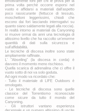
emotivamente forti per chi le prova per la
prima volta perchè occorre esporsi nel
vuoto e affidarsi a materiali dall'aspetto
poco rassicurante (fettucce di tessuto,
moschettoni leggerissimi, chiodi che
escono dai fori lasciando interrogativi su
quanto siano saldamente legati alla roccia).
In realtà intorno ai materiali da Canyoning
si muove ormai da anni una tecnologia di
altissimo livello che ha raccolto un'enorme
quantità di dati sulla sicurezza e
sull'affidabilità.
Le tecniche di discesa inoltre sono state
ampliamente raffinate.
L' "Abseiling" (la discesa in corda) è
davvero il momento meno rischioso.
Quella scarica di adrenalina che ci offre il
vuoto sotto di noi va solo goduta.
Ad ogni modo va ricordato che:
- Tutto il materiale di LIFE Outdoors è
omologato.
- Le tecniche di discesa sono quelle
classice del Torrentismo riconosciute
come sicure da tutto il mondo del
Canyoning.
- Gli istruttori vantano esperienza
decennale e un numero altissimo di uscite