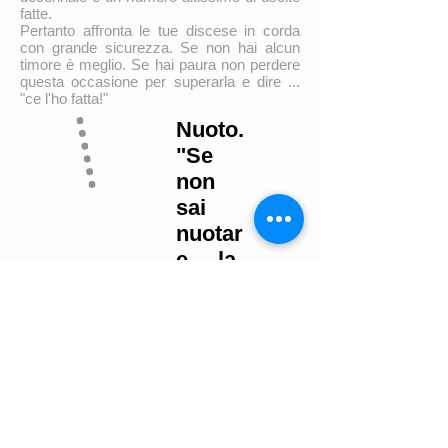
fatte.
Pertanto affronta le tue discese in corda
con grande sicurezza. Se non hai alcun
timore è meglio. Se hai paura non perdere
questa occasione per superarla e dire ...
"ce l'ho fatta!"
Nuoto.
"Se
non
sai
nuotar
e ... la
muta
ti tiene
comu
nque a
galla!"
Per attraversare le pozze d'aqua occorre
nuotare.