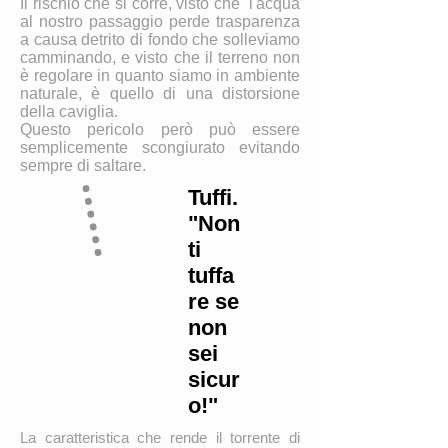
Il rischio che si corre, visto che l'acqua
al nostro passaggio perde trasparenza
a causa detrito di fondo che solleviamo
camminando, e visto che il terreno non
è regolare in quanto siamo in ambiente
naturale, è quello di una distorsione
della caviglia.
Questo pericolo però può essere
semplicemente scongiurato evitando
sempre di saltare.
Tuffi.
"Non
ti
tuffa
re se
non
sei
sicur
o!"
La caratteristica che rende il torrente di